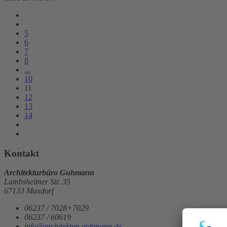
5
6
7
8
...
10
11
12
13
14
Kontakt
Architekturbüro Guhmann
Lambsheimer Str. 35
67133 Maxdorf
06237 / 7028+7029
06237 / 60619
info@architekten-guhmann.de