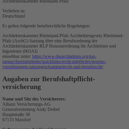
Architektenkammer Rheinland Pfalz
Verliehen in:
Deutschland
Es gelten folgende berufsrechtliche Regelungen:
Architektenkammer Rheinland-Pfalz Architektengesetz Rheinland-
Pfalz (ArchG) Satzung über eine Berufsordnung der
Architektenkammer RLP Honorarordnung für Architekten und
Ingenieure (HOAI)
einsehbar unter:
https://www.diearchitekten.org/top-
menue/fuermitglieder/quicklinks/recht-mitglieder/gesetze-
verordnungen-satzungen/kammerrecht-und-berufsrecht/
Angaben zur Berufs­haftpflicht­
versicherung
Name und Sitz des Versicherers:
Allianz Versicherungs-AG
Generalvertretung Andy Deibel
Hauptstraße 38
67133 Maxdorf