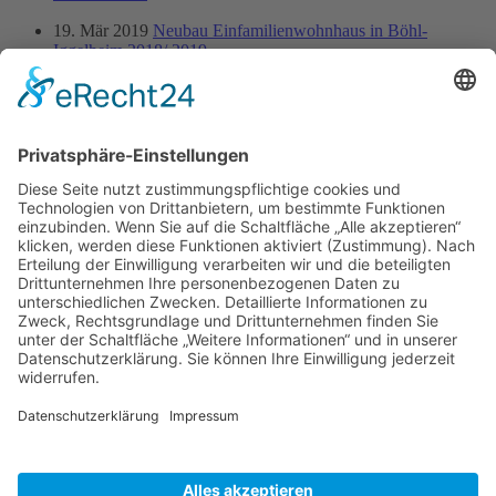
19. Mär 2019
Neubau Einfamilienwohnhaus in Böhl-
Iggelheim 2018/ 2019
Weiterlesen...
19. Mär 2019
Neubau einer Lagerhalle mit Kühlhäusern in
Maxdorf 2018/ 2019
Weiterlesen...
19. Mär 2019
Neubau eines Zweifamilienhauses in Maxdorf
2018/ 2019
Weiterlesen...
19. Mär 2019
Raiffeisen-Quartier Maxdorf - Neubau Büro/
Geschäftshaus mit Apotheke im Erdgeschoss 2018/ 2019
Weiterlesen...
20. Sep 2017
Nutzungsänderung alte Bankfiliale und Neubau
Geschäftshaus in Maxdorf 2017/2018
Weiterlesen...